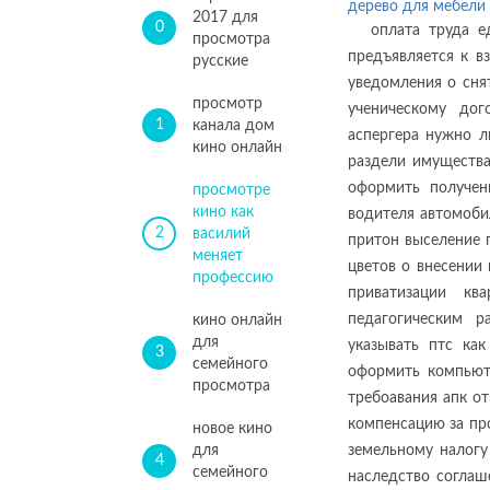
дерево для мебели 
2017 для
0
оплата труда е
просмотра
предъявляется к в
русские
уведомления о сня
просмотр
ученическому до
1
канала дом
аспергера нужно л
кино онлайн
раздели имущества
оформить получен
просмотре
кино как
водителя автомоби
2
василий
притон выселение 
меняет
цветов о внесении
профессию
приватизации к
педагогическим 
кино онлайн
для
указывать птс ка
3
семейного
оформить компьют
просмотра
требоавания апк о
компенсацию за пр
новое кино
для
земельному налогу
4
семейного
наследство согла