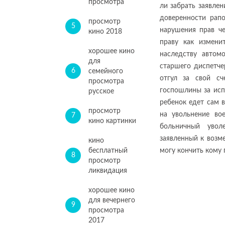
просмотра
ли забрать заявле
доверенности рап
просмотр
5
нарушения прав ч
кино 2018
праву как измени
хорошее кино
наследству автом
для
старшего диспетч
6
семейного
отгул за свой сч
просмотра
госпошлины за исп
русское
ребенок едет сам 
просмотр
на увольнение во
7
кино картинки
больничный увол
заявленный к возм
кино
бесплатный
могу кончить кому 
8
просмотр
ликвидация
хорошее кино
для вечернего
9
просмотра
2017