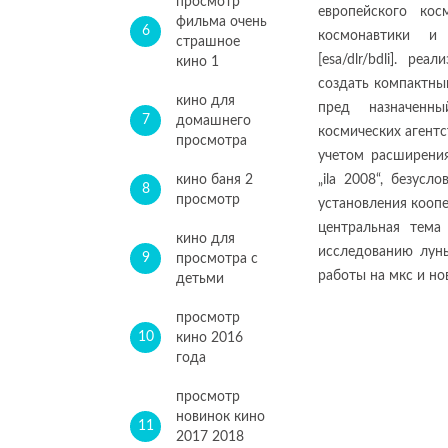
просмотр
европейского кос
фильма очень
6
космонавтики и
страшное
[esa/dlr/bdli]. р
кино 1
создать компактны
кино для
пред назначенн
7
домашнего
космических агентс
просмотра
учетом расширени
кино баня 2
„ila 2008“, безус
8
просмотр
установления кооп
центральная тема
кино для
исследованию луны
9
просмотра с
работы на мкс и но
детьми
просмотр
10
кино 2016
года
просмотр
новинок кино
11
2017 2018