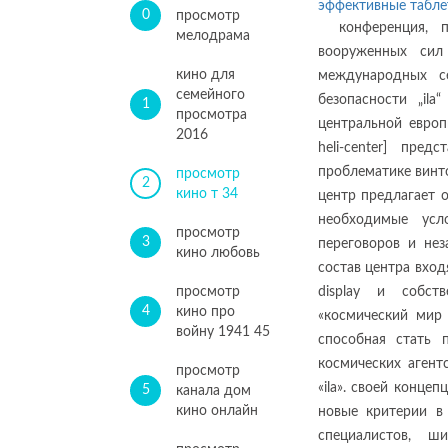
эффективные табле
0
просмотр
конференция, 
мелодрама
вооруженных си
кино для
международных с
семейного
безопасности „il
1
просмотра
центральной европы
2016
heli-center] пре
проблематике винто
просмотр
2
кино т 34
центр предлагает 
необходимые усло
просмотр
3
переговоров и нез
кино любовь
состав центра вход
просмотр
display и собст
4
кино про
«космический мир 
войну 1941 45
способная стать
космических агент
просмотр
«ila». своей конце
5
канала дом
кино онлайн
новые критерии в
специалистов, ш