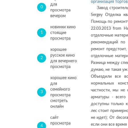
организация торгов
для
0
Завод строител
просмотра
Sergey Отделка к
вечером
Помощь по ремонту.
новинки кино
22.03.2013 from 
1
стоящие
отделочные матери
просмотра
рекомендаций по 
ремонт предстоит,
хорошее
русское кино
отделочные матер
2
для вечернего
Разница между спе
просмотра
думаю, не такая уж
Объездили все во
хорошее кино
нормальных конс
для
семейного
частности, мы не 
3
просмотра
арматуры - всего 
смотреть
доступны только к
онлайн
лес стоит примерно
сайт
не идет); От decor
просмотра
если они все время
4