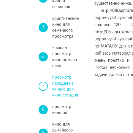
кино и
существенно ниже, 
сериалов
http://08sapr.ru/
popov-vysshaya-mat
христианское
кино для
comment-420 
5
семейного
http://08sapr.ru/mat
просмотра
popov-vysshaya-mat
по МАТАНУ для сту
5 канал
ней весь материал 
просмотр
6
кино романа
очень понятно и 
след
Потом несколько 
задачи только с от
просмотр
передач на
7
канале дом
кино сегодня
просмотр
8
кино hd
кино для
семейного