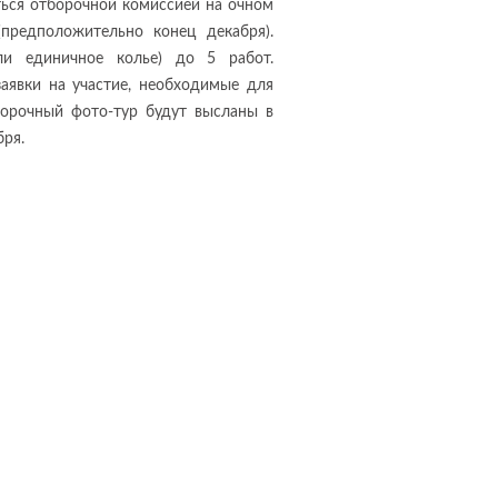
ться отборочной комиссией на очном
предположительно конец декабря).
ли единичное колье) до 5 работ.
заявки на участие, необходимые для
борочный фото-тур будут высланы в
ря.