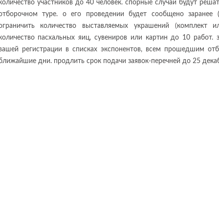
количество участников до 40 человек. спорные случаи будут реша
отборочном туре. о его проведении будет сообщено заранее (
ограничить количество выставляемых украшений (комплект и
количество пасхальных яиц, сувениров или картин до 10 работ. 
вашей регистрации в списках экспонентов, всем прошедшим от
ближайшие дни. продлить срок подачи заявок-перечней до 25 декаб