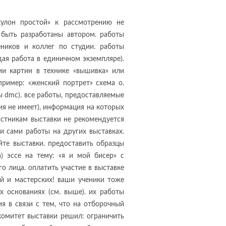
кулон простой» к рассмотрению не
 быть разработаны автором. работы
ников и коллег по студии. работы
ая работа в единичном экземпляре).
ии картин в технике «вышивка» или
пример: «женский портрет» схема о.
 dmс). все работы, предоставляемые
я не имеет), информация на которых
астникам выставки не рекомендуется
и сами работы на других выставках.
те выставки. предоставить образцы
а) эссе на тему: «я и мой бисер» с
о лица. оплатить участие в выставке
ий и мастерских! ваши ученики тоже
х основаниях (см. выше). их работы
я в связи с тем, что на отборочный
комитет выставки решил: ограничить