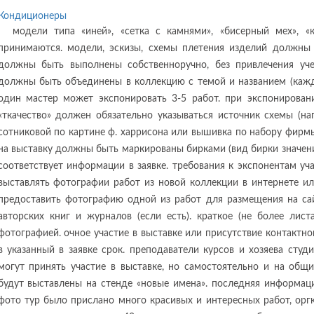
Кондиционеры
модели типа «иней», «сетка с камнями», «бисерный мех», «
принимаются. модели, эскизы, схемы плетения изделий должны
должны быть выполнены собственноручно, без привлечения уче
должны быть объединены в коллекцию с темой и названием (кажд
один мастер может экспонировать 3-5 работ. при экспонирован
«ткачество» должен обязательно указываться источник схемы (на
сотниковой по картине ф. харрисона или вышивка по набору фирмы
на выставку должны быть маркированы бирками (вид бирки значени
соответствует информации в заявке. требования к экспонентам уч
выставлять фотографии работ из новой коллекции в интернете ил
предоставить фотографию одной из работ для размещения на сай
авторских книг и журналов (если есть). краткое (не более лист
фотографией. очное участие в выставке или присутствие контактног
в указанный в заявке срок. преподаватели курсов и хозяева студ
могут принять участие в выставке, но самостоятельно и на общи
будут выставлены на стенде «новые имена». последняя информаци
фото тур было прислано много красивых и интересных работ, орг